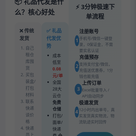
📦 礼品代发是什
⚡ 3分钟极速下
么？核心好处
单流程
❌ 传统
✅ 礼品
注册账号
发货
代发优
手机号/微信一键登
1
录，0保证金，不需
势
自己
要实名认证
租仓
成本
充值预存
库囤
低至
支持支付宝/微信，
2
货
0.08
充值送优惠券，1分
买包
元/单
钱也能充值
装盒/
全国
上传订单
打包
3
28大
Excel批量导入 /
材料
云仓
API自动同步
联系
免费
极速发货
快递
仓储
12小时内出单号，真
4
谈价
打包/
实发货真实物流，物
格
流轨迹实时回传
面单/
快递
快递
员上
费
全