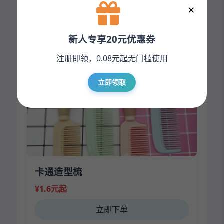
×
¥1.3元起
立即下单
新人专享20元优惠券
注册即领，0.08元起无门槛使用
立即领取
卡通造型梳
¥1.6元起
立即下单