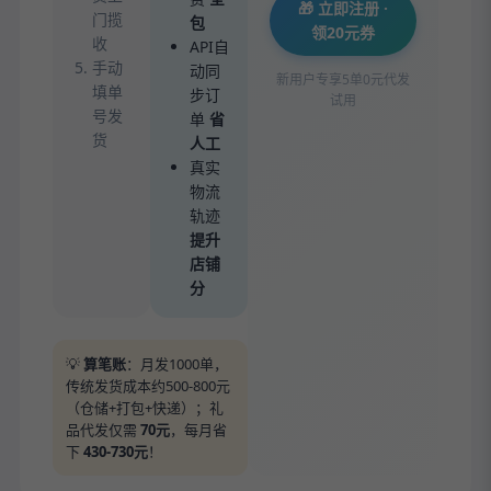
🎁 立即注册 ·
门揽
包
领20元券
收
API自
手动
动同
新用户专享5单0元代发
填单
步订
试用
号发
单
省
货
人工
真实
物流
轨迹
提升
店铺
分
💡
算笔账
：月发1000单，
传统发货成本约500-800元
（仓储+打包+快递）；礼
品代发仅需
70元
，每月省
下
430-730元
！