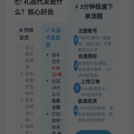
📦 礼品代发是什
⚡ 3分钟极速下
么？核心好处
单流程
❌ 传统
✅ 礼品
注册账号
发货
代发优
手机号/微信一键登
1
录，0保证金，不需
势
自己
要实名认证
租仓
成本
充值预存
库囤
低至
支持支付宝/微信，
2
货
0.08
充值送优惠券，1分
买包
元/单
钱也能充值
装盒/
全国
上传订单
打包
3
28大
Excel批量导入 /
材料
云仓
API自动同步
联系
免费
极速发货
快递
仓储
12小时内出单号，真
4
谈价
打包/
实发货真实物流，物
格
流轨迹实时回传
面单/
快递
快递
员上
费
全