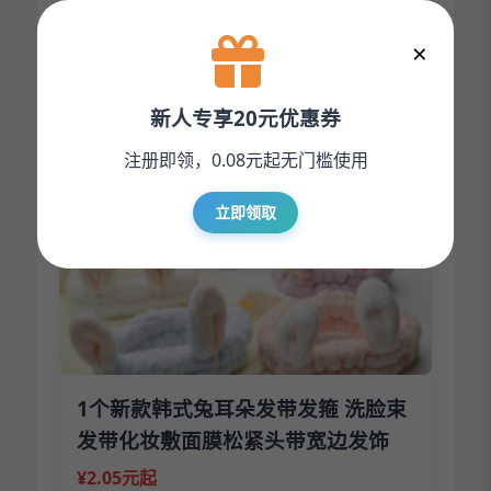
梳防静电梳刘海梳尖尾梳分区梳
×
¥0.15元起
立即下单
新人专享20元优惠券
注册即领，0.08元起无门槛使用
立即领取
1个新款韩式兔耳朵发带发箍 洗脸束
发带化妆敷面膜松紧头带宽边发饰
¥2.05元起