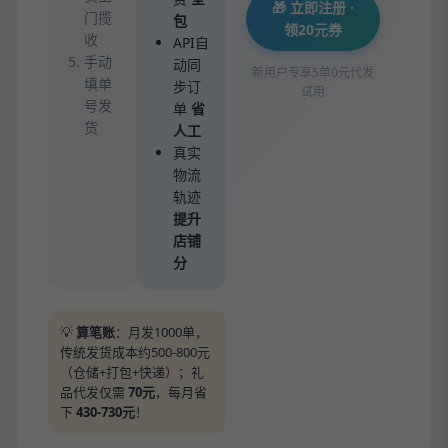
🎁 立即注册 ·
门揽
包
领20元券
收
API自
手动
动同
新用户专享5单0元代发
填单
步订
试用
号发
单
省
货
人工
真实
物流
轨迹
提升
店铺
分
💡
算笔账
：月发1000单，
传统发货成本约500-800元
（仓储+打包+快递）；礼
品代发仅需
70元
，每月省
下
430-730元
！