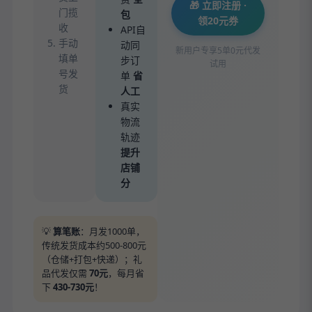
🎁 立即注册 ·
门揽
包
领20元券
收
API自
手动
动同
新用户专享5单0元代发
填单
步订
试用
号发
单
省
货
人工
真实
物流
轨迹
提升
店铺
分
💡
算笔账
：月发1000单，
传统发货成本约500-800元
（仓储+打包+快递）；礼
品代发仅需
70元
，每月省
下
430-730元
！