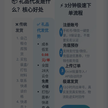
📦 礼品代发是什
⚡ 3分钟极速下
么？核心好处
单流程
❌ 传统
✅ 礼品
注册账号
发货
代发优
手机号/微信一键登
1
录，0保证金，不需
势
自己
要实名认证
租仓
成本
充值预存
库囤
低至
支持支付宝/微信，
2
货
0.08
充值送优惠券，1分
买包
元/单
钱也能充值
装盒/
全国
上传订单
打包
3
28大
Excel批量导入 /
材料
云仓
API自动同步
联系
免费
极速发货
快递
仓储
12小时内出单号，真
4
谈价
打包/
实发货真实物流，物
格
流轨迹实时回传
面单/
快递
快递
员上
费
全