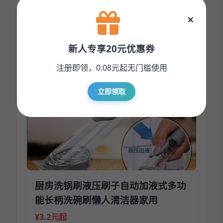
切菜刨丝刮丝切丝器切片擦子插菜板
×
¥4.3元起
新人专享20元优惠券
立即下单
注册即领，0.08元起无门槛使用
立即领取
厨房洗锅刷液压刷子自动加液式多功
能长柄洗碗刷懒人清洁器家用
¥3.2元起